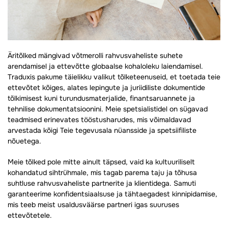
Äritõlked mängivad võtmerolli rahvusvaheliste suhete
arendamisel ja ettevõtte globaalse kohaloleku laiendamisel.
Traduxis pakume täielikku valikut tõlketeenuseid, et toetada teie
ettevõtet kõiges, alates lepingute ja juriidiliste dokumentide
tõlkimisest kuni turundusmaterjalide, finantsaruannete ja
tehnilise dokumentatsioonini. Meie spetsialistidel on sügavad
teadmised erinevates tööstusharudes, mis võimaldavad
arvestada kõigi Teie tegevusala nüansside ja spetsiifiliste
nõuetega.
Meie tõlked pole mitte ainult täpsed, vaid ka kultuuriliselt
kohandatud sihtrühmale, mis tagab parema taju ja tõhusa
suhtluse rahvusvaheliste partnerite ja klientidega. Samuti
garanteerime konfidentsiaalsuse ja tähtaegadest kinnipidamise,
mis teeb meist usaldusväärse partneri igas suuruses
ettevõtetele.