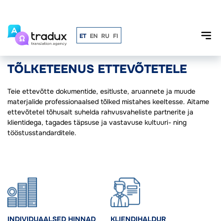
ET
EN
RU
FI
Peamine
TÕLKETEENUS ETTEVÕTETELE
TÕLKETEENUS ETTEVÕTETELE
Teie ettevõtte dokumentide, esitluste, aruannete ja muude
materjalide professionaalsed tõlked mistahes keeltesse. Aitame
ettevõtetel tõhusalt suhelda rahvusvaheliste partnerite ja
klientidega, tagades täpsuse ja vastavuse kultuuri- ning
tööstusstandarditele.
INDIVIDUAALSED HINNAD
KLIENDIHALDUR