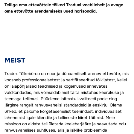
Tellige oma ettevõttele tõlked Traduxi veebilehelt ja avage
oma ettevõtte arendamiseks uued horisondid.
MEIST
Tradux Tõlkebüroo on noor ja dünaamiliselt arenev ettevõte, mis
koosneb professionaalsetest ja sertifitseeritud tõlkijatest, kellel
on laiapõhjalised teadmised ja kogemused erinevates
valdkondades, mis võimaldab meil täita mistahes keerukuse ja
teemaga tellimusi. Püüdleme laitmatu kvaliteedi poole ning
järgime rangelt rahvusvahelisi standardeid ja eeskirju. Oleme
uhked, et pakume kõrgetasemelist teenindust, individuaalset
lähenemist igale kliendile ja tellimuste kiiret täitmist. Meie
missioon on aidata teil ületada keelebarjääre ja saavutada edu
rahvusvahelises suhtluses, äris ja isiklike probleemide